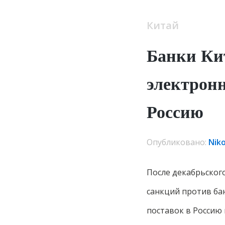
Китай
Банки Кит
электрон
Россию
Опубликовано:
Nik
После декабрьског
санкций против бан
поставок в Россию