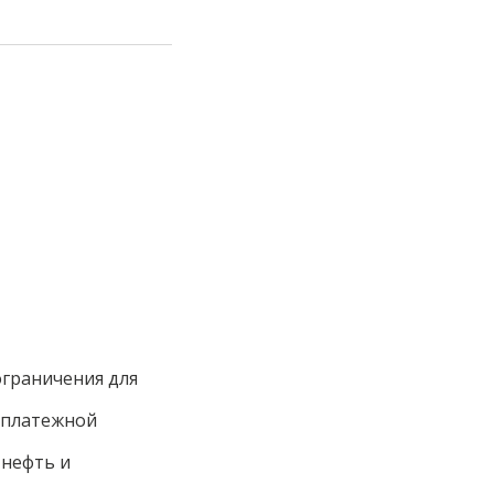
ограничения для
с платежной
 нефть и