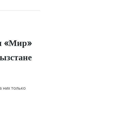
ы «Мир»
гызстане
в них только