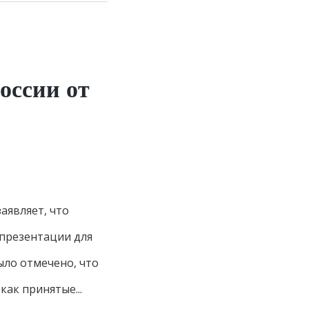
оссии от
аявляет, что
 презентации для
ыло отмечено, что
как принятые...