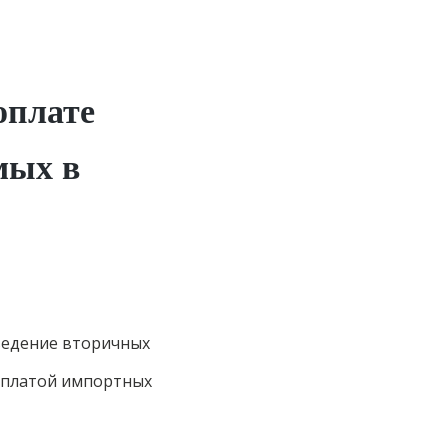
оплате
мых в
ведение вторичных
 оплатой импортных