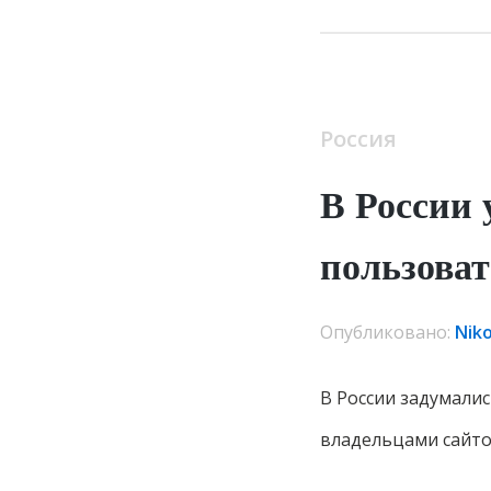
Россия
В России 
пользова
Опубликовано:
Nik
В России задумали
владельцами сайто