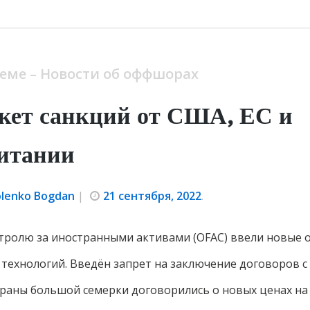
теме – Новости об оффшорах
кет санкций от США, ЕС и
итании
olenko Bogdan
|
21 сентября, 2022
.
тролю за иностранными активами (OFAC) ввели новые 
 технологий. Введён запрет на заключение договоров 
траны большой семерки договорились о новых ценах на