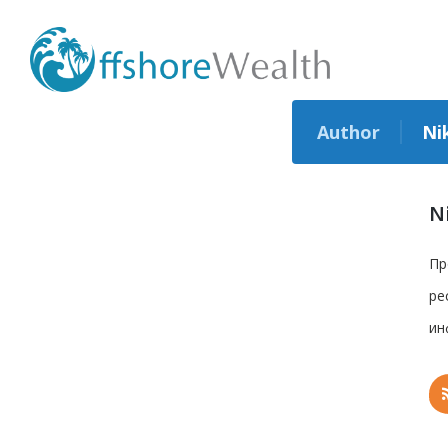
Author
Ni
N
Пр
ре
ин