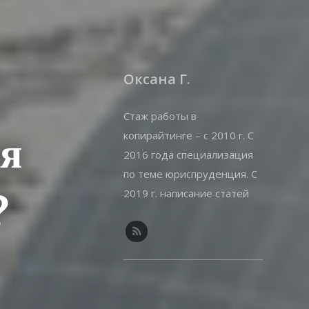
Оксана Г.
Стаж работы в
копирайтинге – с 2010 г. С
ня
2016 года специализация
по теме юриспруденция. С
2019 г. написание статей
?
на offshorewealth.info –
оффшоры, корпоративные,
иммиграционные вопросы.