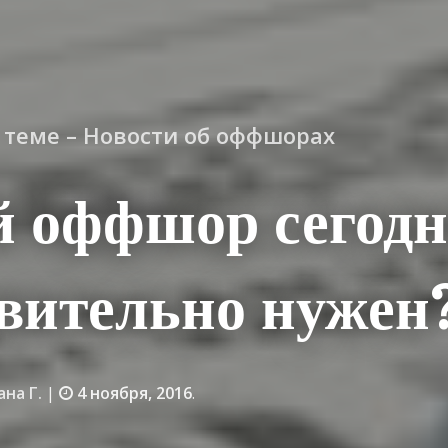
о теме – Новости об оффшорах
й оффшор сегод
вительно нужен
ана Г.
|
4 ноября, 2016
.