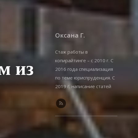
Оксана Г.
Стаж работы в
копирайтинге – с 2010 г. С
м из
2016 года специализация
по теме юриспруденция. С
2019 г. написание статей
на offshorewealth.info –
оффшоры, корпоративные,
иммиграционные вопросы.