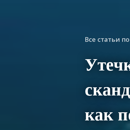
Все статьи п
Утеч
скан
как п