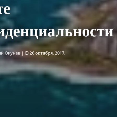
те
иденциальности
й Окунев
|
26 октября, 2017
.