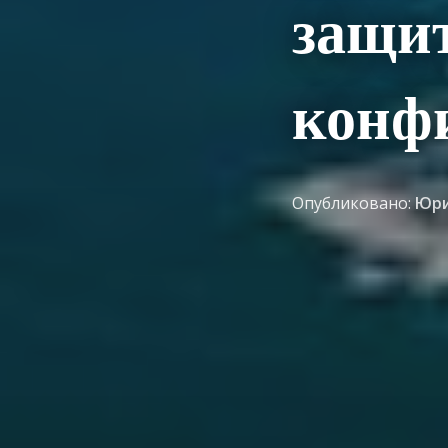
защи
конф
Опубликовано:
Юри