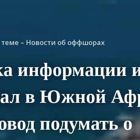
о теме – Новости об оффшорах
ка информации 
дал в Южной Аф
овод подумать о