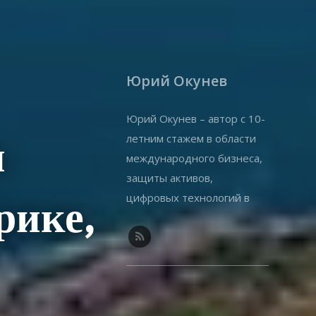
Юрий Окунев
Юрий Окунев – автор с 10-
летним стажем в области
и
международного бизнеса,
защиты активов,
цифровых технологий в
рике,
бизнесе. Владелец
собственного онлайн-
бизнеса.