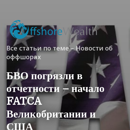
Все статьи по теме – Новости об
оффшорах
БВО погрязли в
отчетности – начало
FATCA
Великобритании и
США