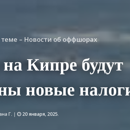
о теме – Новости об оффшорах
 на Кипре будут
ны новые налог
ана Г.
|
20 января, 2025
.