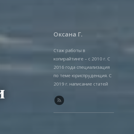
Оксана Г.
Стаж работы в
копирайтинге – с 2010 г. С
2016 года специализация
по теме юриспруденция. С
2019 г. написание статей
и
на offshorewealth.info –
оффшоры, корпоративные,
иммиграционные вопросы.