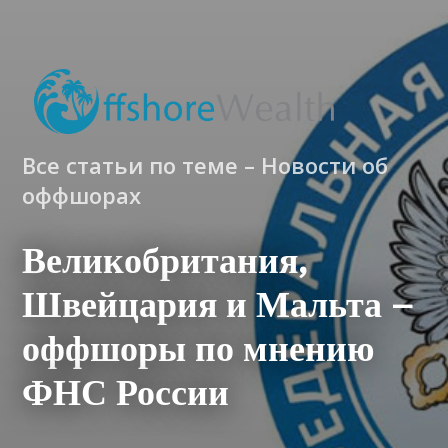
Все статьи по теме – Новости об
оффшорах
Великобритания,
Швейцария и Мальта –
оффшоры по мнению
ФНС России