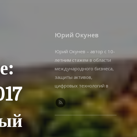
Юрий Окунев
Юрий Окунев – автор с 10-
летним стажем в области
е:
международного бизнеса,
защиты активов,
цифровых технологий в
017
бизнесе. Владелец
собственного онлайн-
бизнеса.
ный