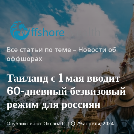
Все статьи по теме – Новости об
оффшорах
Таиланд с 1 мая вводит
60-дневный безвизовый
режим для россиян
Опубликовано:
Оксана Г.
|
29 апреля, 2024
.