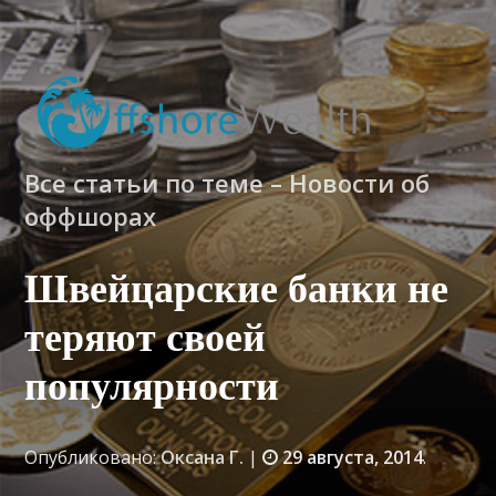
Все статьи по теме – Новости об
оффшорах
Швейцарские банки не
теряют своей
популярности
Опубликовано:
Оксана Г.
|
29 августа, 2014
.