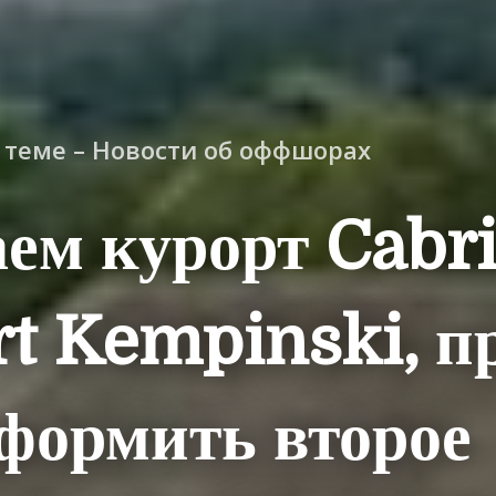
о теме – Новости об оффшорах
ем курорт Cabri
t Kempinski, п
формить второе