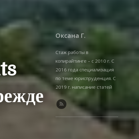
Оксана Г.
Стаж работы в
копирайтинге – с 2010 г. С
ts
2016 года специализация
по теме юриспруденция. С
2019 г. написание статей
режде
на offshorewealth.info –
оффшоры, корпоративные,
иммиграционные вопросы.