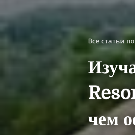
Все статьи п
Изуча
Resor
чем о