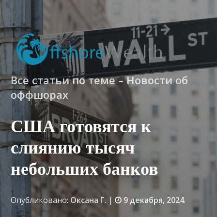
Все статьи по теме – Новости об
оффшорах
США готовятся к
слиянию тысяч
небольших банков
Опубликовано:
Оксана Г.
|
9 декабря, 2024
.