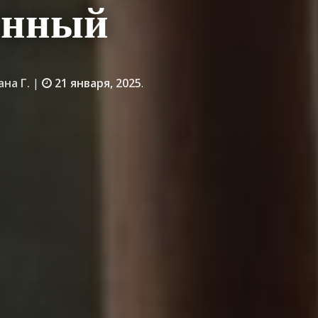
енный
ана Г.
|
21 января, 2025
.