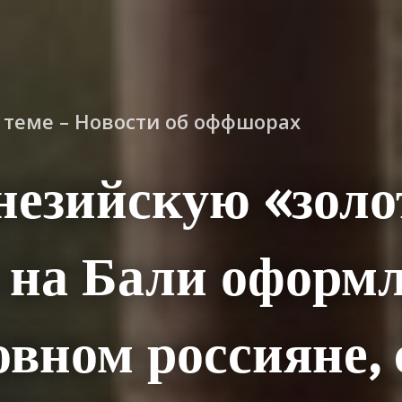
о теме – Новости об оффшорах
незийскую «зол
 на Бали оформ
овном россияне, 