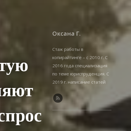
Оксана Г.
Стаж работы в
копирайтинге – с 2010 г. С
отую
2016 года специализация
по теме юриспруденция. С
2019 г. написание статей
ляют
на offshorewealth.info –
оффшоры, корпоративные,
иммиграционные вопросы.
спрос