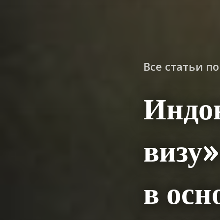
Все статьи п
Индо
визу»
в осн