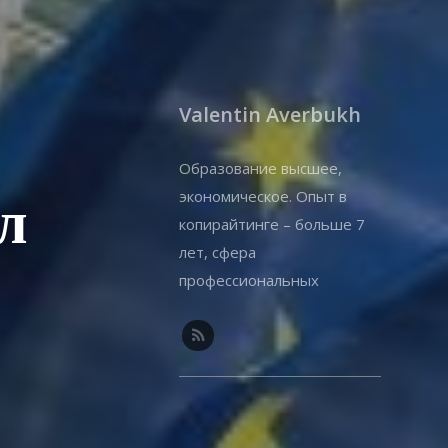
Valentin Averbukh
Образование высшее,
экономическое. Опыт в
л
копирайтинге – больше 7
лет, сфера
профессиональных
интересов – экономика и
ИТ-технологии.
Специализируюсь на
недвижимости, получении
ВНЖ / ПМЖ.