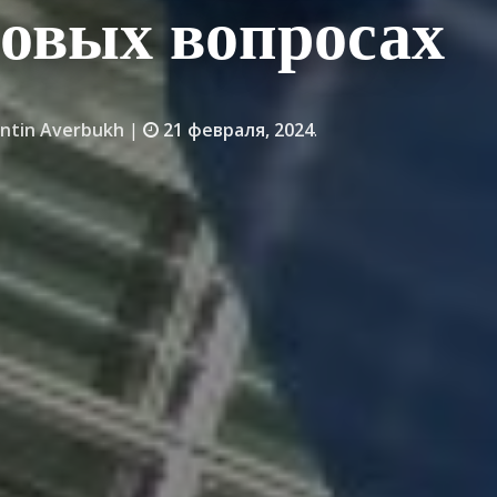
овых вопросах
entin Averbukh
|
21 февраля, 2024
.