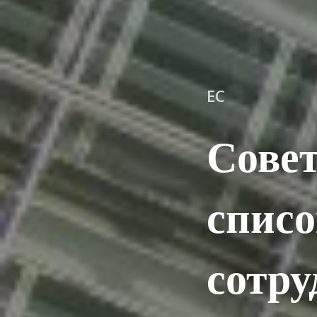
ЕС
Сове
списо
сотр