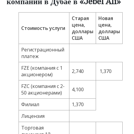
компании в Дубае в «Jebel Ali»
Старая
Новая
цена,
цена,
Стоимость услуги
доллары
доллары
США
США
Регистрационный
платеж
FZE (компания с 1
2,740
1,370
акционером)
FZC (компания с 2-
4,100
50 акционерами)
Филиал
1,370
Лицензия
Торговая