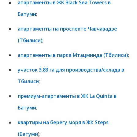
апартаменты в ЖК Black Sea Towers в
Батуми
;
апартаменты на проспекте Чавчавадзе
(Тбилиси)
;
апартаменты в парке Мтацминда (Тбилиси)
;
участок 3,83 га для производства/склада в
Тбилиси
;
премиум-апартаменты в ЖК La Quinta в
Батуми
;
квартиры на берегу моря в ЖК Steps
(Батуми
);