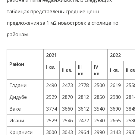
таблицах представлены средние цены
предложения за 1 м2 новостроек в столице по
районам.
2021
2022
Район
I кв.
III
IV
II кв.
I кв.
II кв
кв.
кв.
Глдани
2490
2473
2778
2500
2619
255
Дидубе
2929
2870
2812
2850
2980
281
Ваке
3774
3660
3612
3540
3690
384
Исани
2529
2546
2472
2540
2665
258
Крцаниси
3000
3043
2964
2990
3143
293