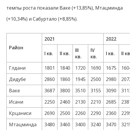
темпы роста показали Ваке (+13,85%), Мтацминда
(+10,34%) и Сабуртало (+8,85%).
2021
2022
Район
III
IV
I кв.
II кв.
I кв.
II кв
кв.
кв.
Глдани
1801
1840
1720
1690
1675
160
Дидубе
2860
1860
1945
2500
2980
207
Ваке
3687
3800
3510
3155
3090
311
Исани
2250
2460
2130
2210
2685
238
Крцаниси
2690
2500
2260
2290
2360
229
Мтацминда
3480
3460
3400
3240
3470
321