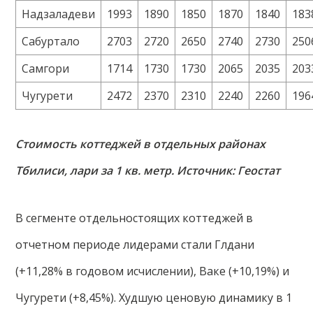
Надзаладеви
1993
1890
1850
1870
1840
183
Сабуртало
2703
2720
2650
2740
2730
250
Самгори
1714
1730
1730
2065
2035
203
Чугурети
2472
2370
2310
2240
2260
196
Стоимость коттеджей в отдельных районах
Тбилиси, лари за 1 кв. метр. Источник: Геостат
В сегменте отдельностоящих коттеджей в
отчетном периоде лидерами стали Глдани
(+11,28% в годовом исчислении), Ваке (+10,19%) и
Чугурети (+8,45%). Худшую ценовую динамику в 1