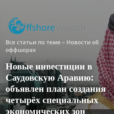
Все статьи по теме – Новости об
оффшорах
Новые инвестиции в
Саудовскую Аравию:
объявлен план создания
четырёх специальных
экономических зон