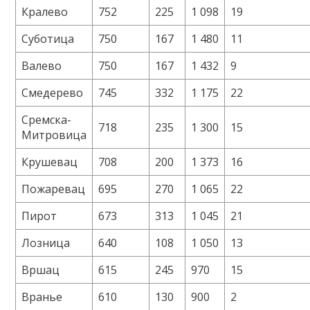
Кралево
752
225
1 098
19
Суботица
750
167
1 480
11
Валево
750
167
1 432
9
Смедерево
745
332
1 175
22
Сремска-
718
235
1 300
15
Митровица
Крушевац
708
200
1 373
16
Пожаревац
695
270
1 065
22
Пирот
673
313
1 045
21
Лозница
640
108
1 050
13
Вршац
615
245
970
15
Вранье
610
130
900
2