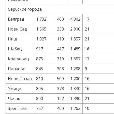
Сербские города
Белград
1 732
400
4 902
17
Нови Сад
1 565
333
2 900
21
Ниш
1 027
110
1 857
21
Шабац
917
417
1 485
16
Крагуевац
875
310
1 357
17
Панчево
845
308
1 288
9
Нови Пазар
810
500
1 200
16
Ужице
805
373
1 340
16
Чачак
800
122
1 390
21
Зренянин
757
400
1 263
10