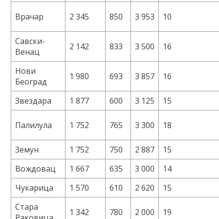
Врачар
2 345
850
3 953
10
Савски-
2 142
833
3 500
16
Венац
Нови
1 980
693
3 857
16
Београд
Звездара
1 877
600
3 125
15
Палилула
1 752
765
3 300
18
Земун
1 752
750
2 887
15
Вождовац
1 667
635
3 000
14
Чукарица
1 570
610
2 620
15
Стара
1 342
780
2 000
19
Раковица