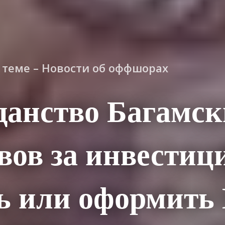
о теме – Новости об оффшорах
данство Багамск
вов за инвестиц
ь или оформит