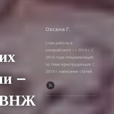
Оксана Г.
Стаж работы в
копирайтинге – с 2010 г. С
их
2016 года специализация
по теме юриспруденция. С
2019 г. написание статей
ии –
на offshorewealth.info –
оффшоры, корпоративные,
иммиграционные вопросы.
ь ВНЖ