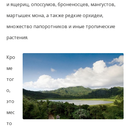
и ящериц, опоссумов, броненосцев, мангустов,
мартышек мона, а также редкие орхидеи,
множество папоротников и иные тропические
растения.
Кро
ме
тог
о,
это
мес
то