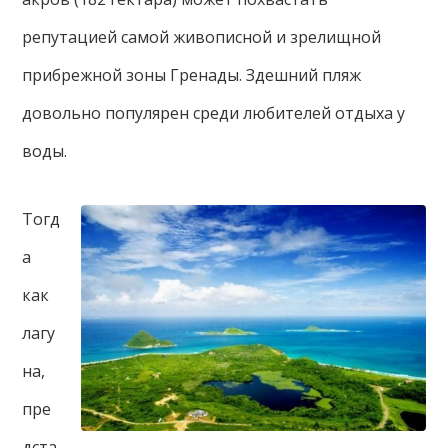
репутацией самой живописной и зрелищной
прибрежной зоны Гренады. Здешний пляж
довольно популярен среди любителей отдыха у
воды.
Тогд
а
как
лагу
на,
пре
дста