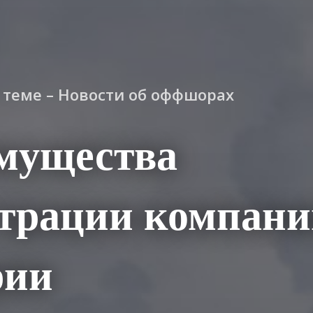
о теме – Новости об оффшорах
мущества
трации компани
рии