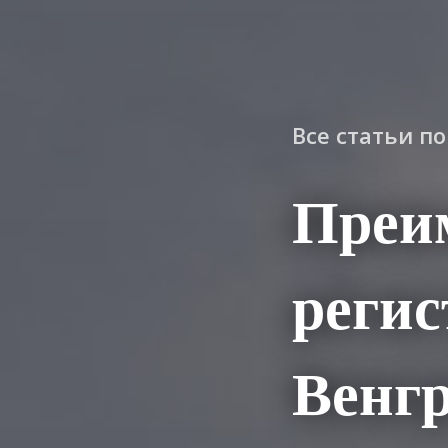
Все статьи п
Преи
регис
Венг