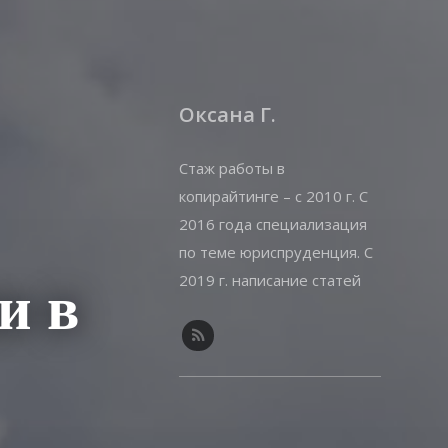
Оксана Г.
Стаж работы в
копирайтинге – с 2010 г. С
2016 года специализация
по теме юриспруденция. С
2019 г. написание статей
и в
на offshorewealth.info –
оффшоры, корпоративные,
иммиграционные вопросы.