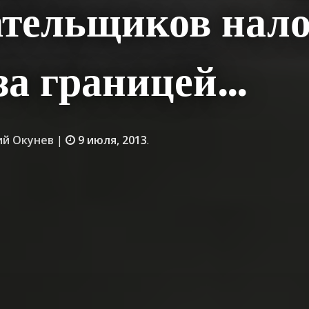
ательщиков нало
за границей…
й Окунев
|
9 июля, 2013
.