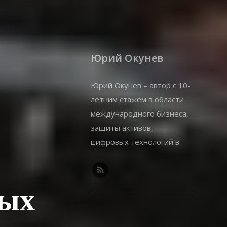
Юрий Окунев
Юрий Окунев – автор с 10-
летним стажем в области
международного бизнеса,
защиты активов,
цифровых технологий в
бизнесе. Владелец
собственного онлайн-
бизнеса.
ных