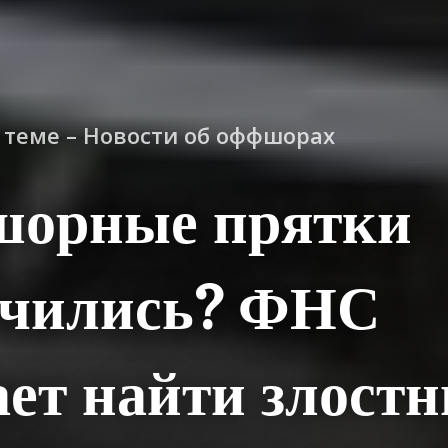
о теме – Новости об оффшорах
орные прятки
нчились? ФНС
ет найти злост