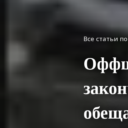
Все статьи п
Оффш
зако
обеща