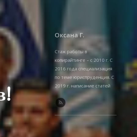
Оксана Г.
Стаж работы в
копирайтинге – с 2010 г. С
2016 года специализация
по теме юриспруденция. С
2019 г. написание статей
в!
на offshorewealth.info –
оффшоры, корпоративные,
иммиграционные вопросы.