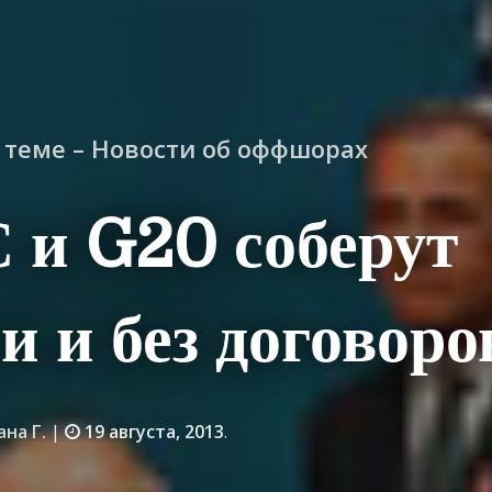
о теме – Новости об оффшорах
 и G20 соберут
и и без договоро
ана Г.
|
19 августа, 2013
.