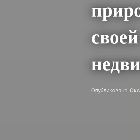
приро
своей
недв
Опубликовано:
Окс