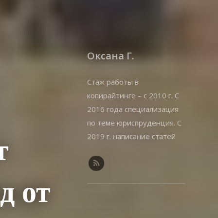
Оксана Г.
Стаж работы в
копирайтинге – с 2010 г. С
2016 года специализация
по теме юриспруденция. С
2019 г. написание статей
т
на offshorewealth.info –
оффшоры, корпоративные,
иммиграционные вопросы.
д от