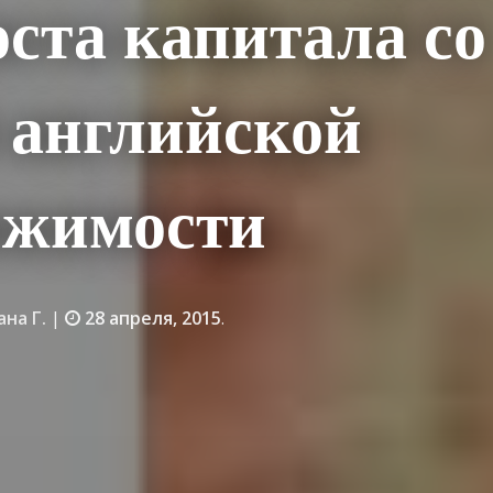
ста капитала со
 английской
ижимости
ана Г.
|
28 апреля, 2015
.