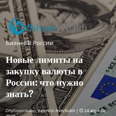
Бизнес В России
Новые лимиты на
закупку валюты в
России: что нужно
знать?
Опубликовано:
Valentin Averbukh
|
24 апреля,