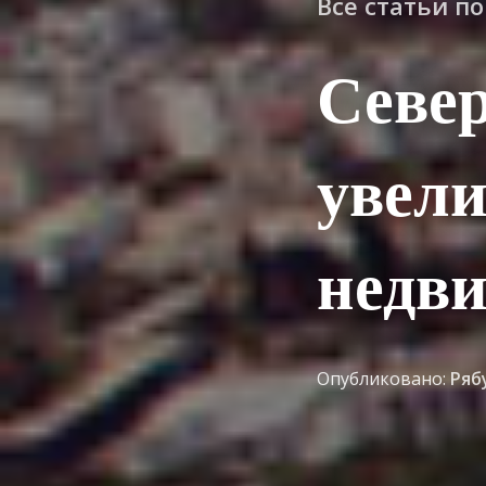
Все статьи п
Севе
увели
недв
Опубликовано:
Ряб