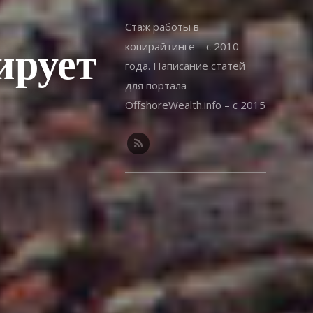
Стаж работы в
копирайтинге – с 2010
ирует
года. Написание статей
для портала
OffshoreWealth.info – с 2015
года.