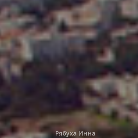
Рябуха Инна