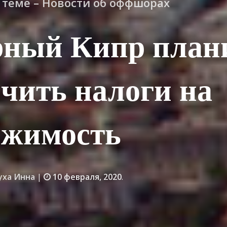
о теме – Новости об оффшорах
рный Кипр план
чить налоги на
ижимость
уха Инна
|
10 февраля, 2020
.