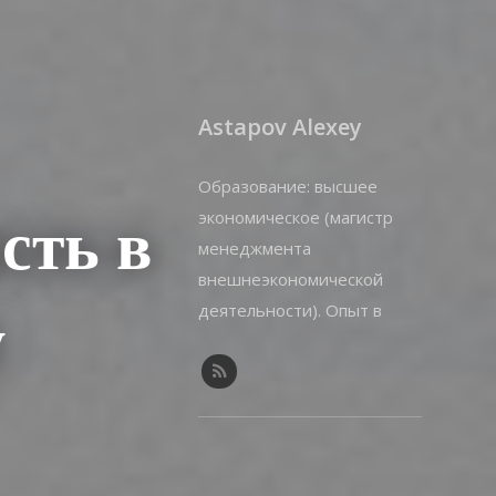
Astapov Alexey
Образование: высшее
экономическое (магистр
сть в
менеджмента
внешнеэкономической
деятельности). Опыт в
у
копирайтинге: 8 лет. Опыт
написания статей по
корпоративным и
иммиграционным темам: 5
лет.