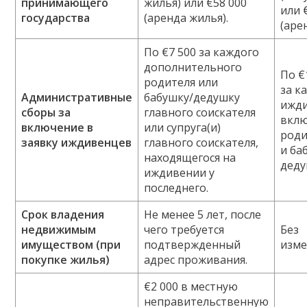
принимающего
жилья) или €58 000
или 
государства
(аренда жилья).
(аре
По €7 500 за каждого
дополнительного
По €
родителя или
за к
Административные
бабушку/дедушку
ижди
сборы за
главного соискателя
вкл
включение в
или супруга(и)
роди
заявку иждивенцев
главного соискателя,
и ба
находящегося на
деду
иждивении у
последнего.
Срок владения
Не менее 5 лет, после
недвижимым
чего требуется
Без
имуществом (при
подтвержденный
изм
покупке жилья)
адрес проживания.
€2 000 в местную
неправительственную