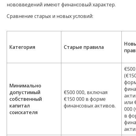
нововведений имеют финансовый характер.
Сравнение старых и новых условий:
Нов
Категория
Старые правила
прав
€500
(€15
фор
Минимально
фин
допустимый
€500 000, включая
акти
собственный
€150 000 в форме
или 
капитал
финансовых активов.
000 
соискателя
в фо
фин
акти