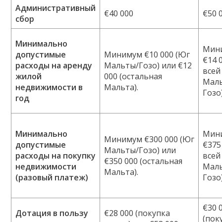
Административный
€40 000
€50 
сбор
Минимально
Мин
допустимые
Минимум €10 000 (Юг
€14 
расходы на аренду
Мальты/Гозо) или €12
всей
жилой
000 (остальная
Маль
недвижимости в
Мальта).
Гозо)
год
Минимально
Мин
Минимум €300 000 (Юг
допустимые
€375
Мальты/Гозо) или
расходы на покупку
всей
€350 000 (остальная
недвижимости
Маль
Мальта).
(разовый платеж)
Гозо)
€30 
Дотация в пользу
€28 000 (покупка
(пок