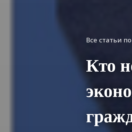
Все статьи п
Кто н
экон
гражд