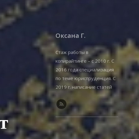
Оксана Г.
Стаж работы в
копирайтинге – с 2010 г. С
2016 года специализация
по теме юриспруденция. С
2019 г. написание статей
на offshorewealth.info –
оффшоры, корпоративные,
иммиграционные вопросы.
т