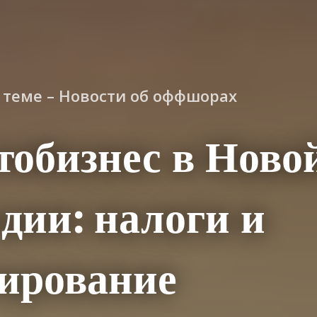
о теме – Новости об оффшорах
обизнес в Ново
дии: налоги и
лирование