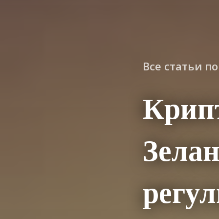
Все статьи п
Крипт
Зелан
регу