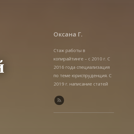
Оксана Г.
Стаж работы в
копирайтинге – с 2010 г. С
й
2016 года специализация
по теме юриспруденция. С
2019 г. написание статей
на offshorewealth.info –
оффшоры, корпоративные,
иммиграционные вопросы.