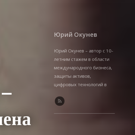
Юрий Окунев
Юрий Окунев – автор с 10-
летним стажем в области
международного бизнеса,
защиты активов,
цифровых технологий в
 –
бизнесе. Владелец
собственного онлайн-
бизнеса.
мена