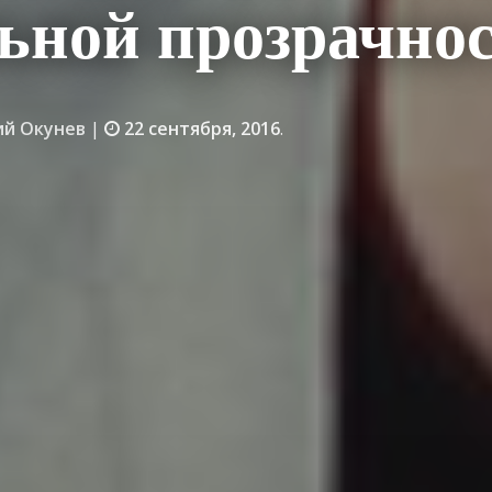
ьной прозрачно
й Окунев
|
22 сентября, 2016
.