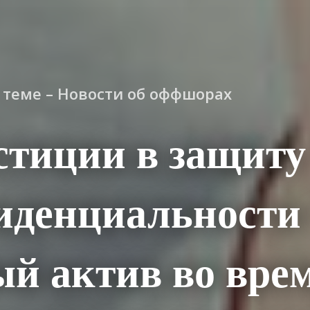
о теме – Новости об оффшорах
стиции в защиту
иденциальности
й актив во вре