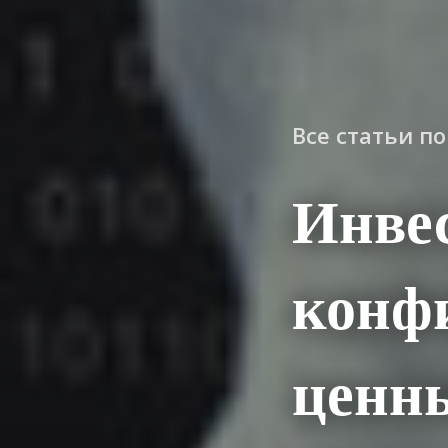
Все статьи п
Инве
конф
ценны