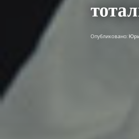
тотал
Опубликовано:
Юри