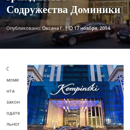
Содружества Доминики
Опубликовано:
Оксана Г.
|
17 ноября, 2014
.
С
моме
нта
закон
одате
льног