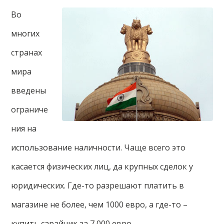
Во
многих
странах
мира
введены
ограниче
ния на
использование наличности. Чаще всего это
касается физических лиц, да крупных сделок у
юридических. Где-то разрешают платить в
магазине не более, чем 1000 евро, а где-то –
купить сарайчик за 7 000 евро.