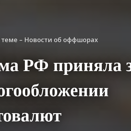
о теме – Новости об оффшорах
ма РФ приняла 
огообложении
товалют