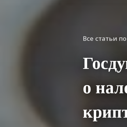
Все статьи п
Госду
о нал
крип