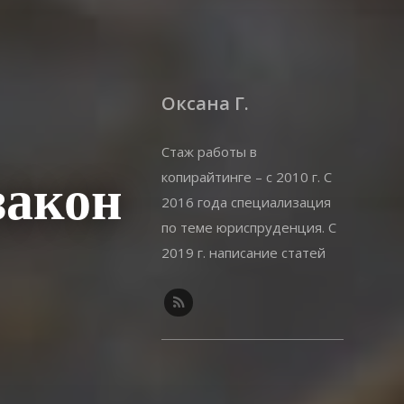
Оксана Г.
Стаж работы в
копирайтинге – с 2010 г. С
закон
2016 года специализация
по теме юриспруденция. С
2019 г. написание статей
на offshorewealth.info –
оффшоры, корпоративные,
иммиграционные вопросы.