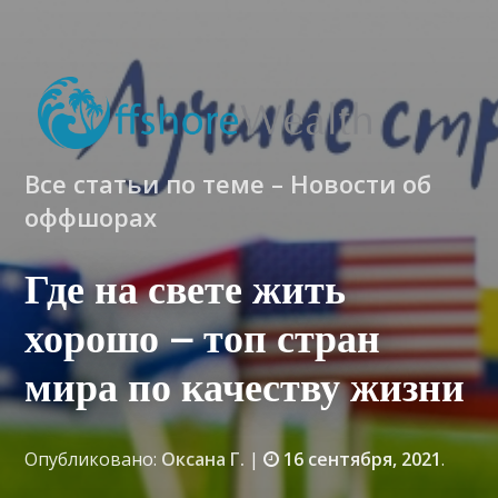
Все статьи по теме – Новости об
оффшорах
Где на свете жить
хорошо – топ стран
мира по качеству жизни
Опубликовано:
Оксана Г.
|
16 сентября, 2021
.