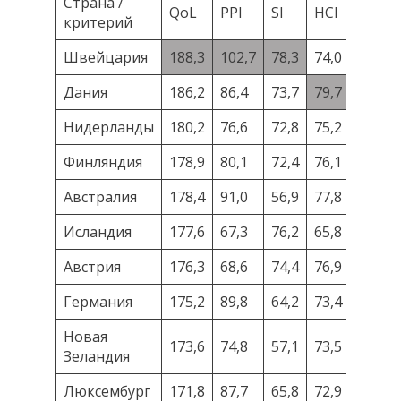
Страна /
QoL
PPI
SI
HCI
CoL
критерий
Швейцария
188,3
102,7
78,3
74,0
125,0
Дания
186,2
86,4
73,7
79,7
88,5
Нидерланды
180,2
76,6
72,8
75,2
78,9
Финляндия
178,9
80,1
72,4
76,1
76,3
Австралия
178,4
91,0
56,9
77,8
80,7
Исландия
177,6
67,3
76,2
65,8
99,6
Австрия
176,3
68,6
74,4
76,9
74,8
Германия
175,2
89,8
64,2
73,4
67,8
Новая
173,6
74,8
57,1
73,5
76,3
Зеландия
Люксембург
171,8
87,7
65,8
72,9
85,3