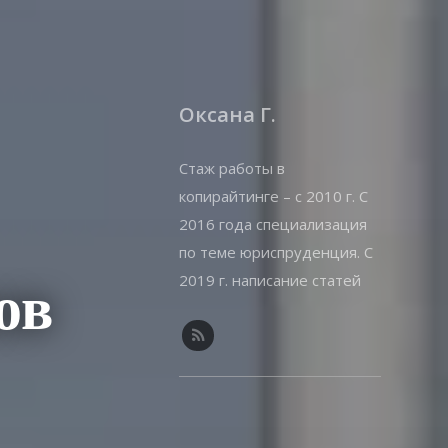
Оксана Г.
Стаж работы в
копирайтинге – с 2010 г. С
2016 года специализация
по теме юриспруденция. С
2019 г. написание статей
ов
на offshorewealth.info –
оффшоры, корпоративные,
иммиграционные вопросы.