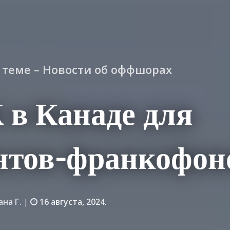
о теме – Новости об оффшорах
в Канаде для
ентов-франкофон
ана Г.
|
16 августа, 2024
.