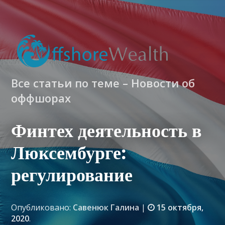
Все статьи по теме – Новости об
оффшорах
Финтех деятельность в
Люксембурге:
регулирование
Опубликовано:
Савенюк Галина
|
15 октября,
2020
.