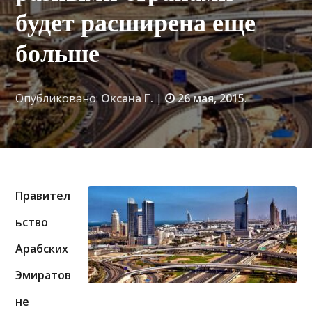
будет расширена еще
больше
Опубликовано:
Оксана Г.
|
26 мая, 2015
.
Правител
ьство
Арабских
Эмиратов
не