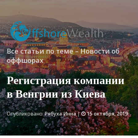
Все статьи по теме – Новости об
оффшорах
Регистрация компании
в Венгрии из Киева
Опубликовано:
Рябуха Инна
|
15 октября, 2019
.