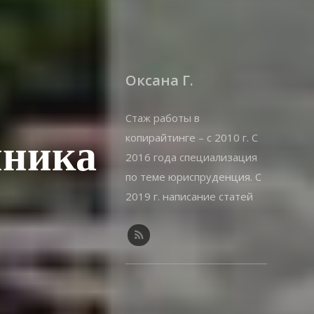
Оксана Г.
Стаж работы в
копирайтинге – с 2010 г. С
иника
2016 года специализация
по теме юриспруденция. С
2019 г. написание статей
на offshorewealth.info –
оффшоры, корпоративные,
иммиграционные вопросы.