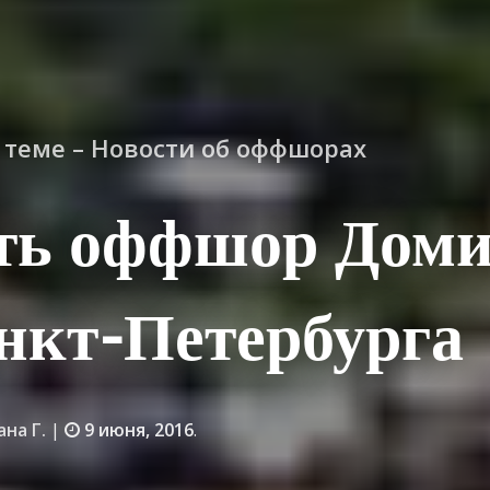
о теме – Новости об оффшорах
ть оффшор Дом
нкт-Петербурга
ана Г.
|
9 июня, 2016
.