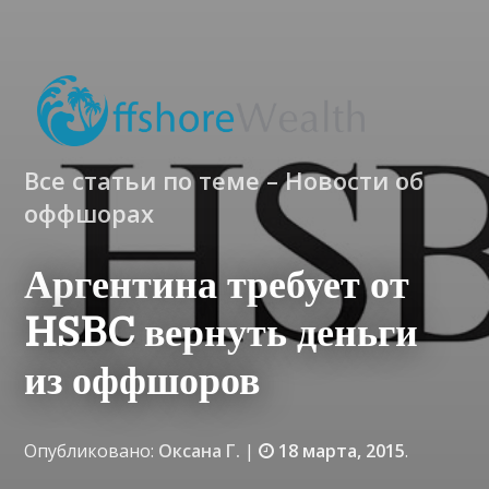
Все статьи по теме – Новости об
оффшорах
Аргентина требует от
HSBC вернуть деньги
из оффшоров
Опубликовано:
Оксана Г.
|
18 марта, 2015
.