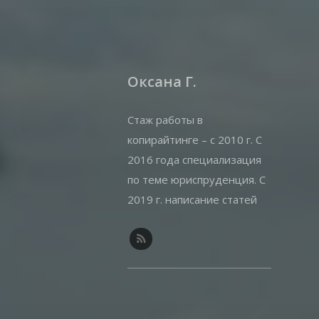
Оксана Г.
Стаж работы в
копирайтинге – с 2010 г. С
й
2016 года специализация
по теме юриспруденция. С
2019 г. написание статей
на offshorewealth.info –
оффшоры, корпоративные,
иммиграционные вопросы.