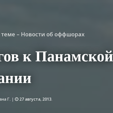
о теме – Новости об оффшорах
гов к Панамско
ании
ана Г.
|
27 августа, 2013
.