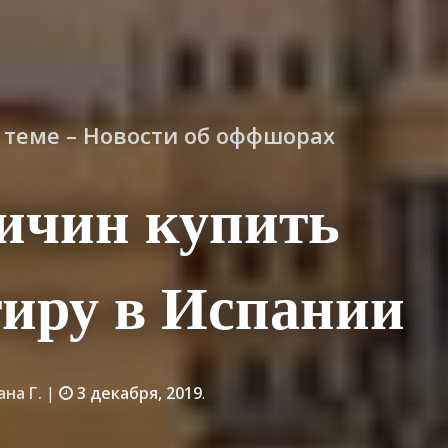
о теме – Новости об оффшорах
ичин купить
иру в Испании
ана Г.
|
3 декабря, 2019
.