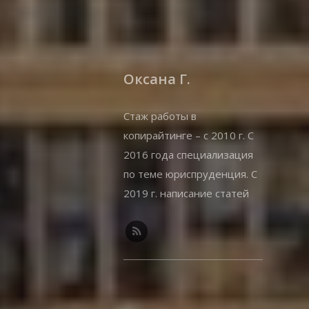
Оксана Г.
Стаж работы в
копирайтинге – с 2010 г. С
2016 года специализация
по теме юриспруденция. С
2019 г. написание статей
на offshorewealth.info –
оффшоры, корпоративные,
иммиграционные вопросы.